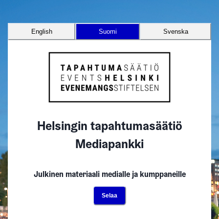
English
Suomi
Svenska
Helsingin tapahtumasäätiö
Mediapankki
Julkinen materiaali medialle ja kumppaneille
Selaa